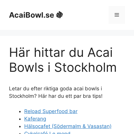
Hoppa
till
AcaiBowl.se 🍇
Meny
innehåll
Här hittar du Acai
Bowls i Stockholm
Letar du efter riktiga goda acai bowls i
Stockholm? Här har du ett par bra tips!
Reload Superfood bar
Kaferang
Hälsocafet (Södermalm & Vasastan)
Cykelcafé Le mond