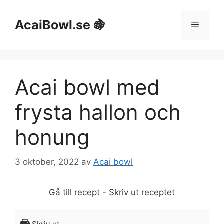
Hoppa
till
AcaiBowl.se 🍇
Meny
innehåll
Acai bowl med
frysta hallon och
honung
3 oktober, 2022
av
Acai bowl
Gå till recept
-
Skriv ut receptet