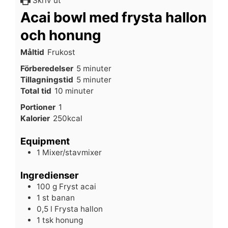
Skriv ut
Acai bowl med frysta hallon
och honung
Måltid
Frukost
minuter
Förberedelser
5
minuter
minuter
Tillagningstid
5
minuter
minuter
Total tid
10
minuter
Portioner
1
Kalorier
250
kcal
Equipment
1 Mixer/stavmixer
Ingredienser
100
g
Fryst acai
1
st
banan
0,5
l
Frysta hallon
1
tsk
honung